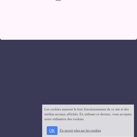
Les cookies assurent le bon fonctionnement de ce site et des
médias sociaux affichés. En utilisant ce dernier, vous acceptez
notre utilisation des cookies.
OK
En savoir plus sur les cookies