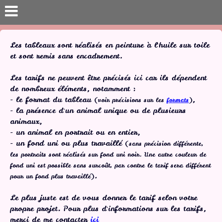
Les tableaux sont réalisés en peinture à l'huile sur toile
et sont remis sans encadrement.
Les tarifs ne peuvent être précisés ici car ils dépendent
de nombreux éléments, notamment :
- le format du tableau
,
(voir précisions sur les
formats
)
- la présence d'un animal unique ou de plusieurs
animaux,
- un animal en portrait ou en entier,
- un fond uni ou plus travaillé
(sans précision différente,
les portraits sont réalisés sur fond uni noir. Une autre couleur de
fond uni est possible sans surcoût, par contre le tarif sera différent
.
pour un fond plus travaillé)
Le plus juste est de vous donner le tarif selon votre
propre projet. Pour plus d'informations sur les tarifs,
merci de me contacter
ici