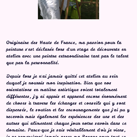
Originaire des Hauts de France, ma passion pour la
peinture s'est déclarée lors d'un stage de découverte en
atelier avec une peintre extraordinaire tant par le talent
que par la personnalité.
Depuis lors je n'ai jamais quitté cet atelier au sein
duquel je nourris mon inspiration. Bien que nos
orientations en matière artistique soient totalement
différentes, j'y ai appris et apprend encore énormément
de choses à travers les échanges et conseils qui y sont
dispensés, le soutien et les encouragements que j'ai pu y
recevoir mais également les expériences des uns et des
autres qui alimentent chaque jour notre savoir dans ce
domaine. Parce-que je sais véritablement d'où je viens,
je ne remercierai jamais assez ma Roxane pour tout ce